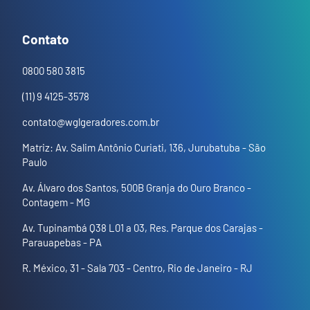
Contato
0800 580 3815
(11) 9 4125-3578
contato@wglgeradores.com.br
Matriz: Av. Salim Antônio Curiati, 136, Jurubatuba - São
Paulo
Av. Álvaro dos Santos, 500B Granja do Ouro Branco -
Contagem - MG
Av. Tupinambá Q38 L01 a 03, Res. Parque dos Carajas -
Parauapebas - PA
R. México, 31 - Sala 703 - Centro, Rio de Janeiro - RJ