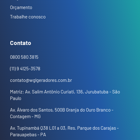
Orçamento
Trabalhe conosco
Contato
0800 580 3815
(11) 9 4125-3578
contato@wglgeradores.com.br
Matriz: Av. Salim Antônio Curiati, 136, Jurubatuba - São
Paulo
Av. Álvaro dos Santos, 500B Granja do Ouro Branco -
Contagem - MG
Av. Tupinambá Q38 L01 a 03, Res. Parque dos Carajas -
Parauapebas - PA